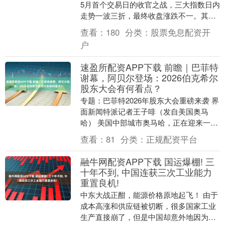
5月首个交易日的收官之战，三大指数日内
走势一波三折，最终收盘涨跌不一。其中
标普500指数收涨 0.29%报7230.12....
查看：
180
分类：
股票免息配资开
户
速盈所配资APP下载 前瞻｜巴菲特
谢幕，阿贝尔登场：2026伯克希尔
股东大会有何看点？
专题：巴菲特2026年股东大会重磅来袭 界
面新闻特派记者王子啡（发自美国奥马
哈） 美国中部城市奥马哈，正在迎来一场
注定不同寻常的股东大会。 每年五月，成
查看：
81
分类：
正规配资平台
千上万名....
融牛网配资APP下载 国运爆棚! 三
十年不到, 中国连获三次工业能力
重置良机!
中东大战正酣，能源价格原地起飞！ 由于
成本高涨和供应链被切断，很多国家工业
生产直接崩了，但是中国却意外地因为规