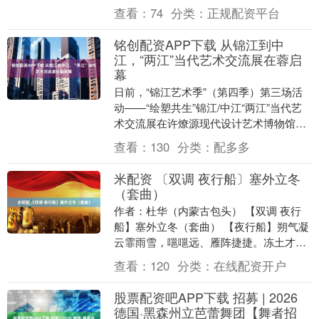
池生产的标准化、精细化要求日益提升。
查看：
74
分类：
正规配资平台
自动点焊机作为圆....
铭创配资APP下载 从锦江到中
江，“两江”当代艺术交流展在蓉启
幕
日前，“锦江艺术季”（第四季）第三场活
动——“绘塑共生”锦江/中江“两江”当代艺
术交流展在许燎源现代设计艺术博物馆启
幕，为成都观众带来一场兼具地域特色与
查看：
130
分类：
配多多
创新表达....
米配资 〔双调 夜行船〕塞外立冬
（套曲）
作者：杜华（内蒙古包头） 【双调 夜行
船】塞外立冬（套曲） 【夜行船】朔气凝
云霏雨雪，嗈嗈远、雁阵捷捷。冻土才
封，寒潮初冽，霎时间、塞原妆卸。 【乔
查看：
120
分类：
在线配资开户
木查】（记得....
股票配资吧APP下载 招募 | 2026
德国·黑森州立芭蕾舞团【舞者招