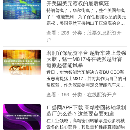
开美国美元霸权的最后疯狂
特朗普疯了，华尔街疯了，整个美国都疯
了！ 谁能想到，为了保住摇摇欲坠的美元
霸权，美国竟然直接掏出了压箱底的金融
核弹，对着全球黄金市场，发起了一场不
查看：
208
分类：
股票免息配资开
计后果的疯狂绞....
户
君润宜保配资平台 越野车装上最强
大脑，猛士M817将在硬派越野赛
道掀起智能风暴
近日，华为智能汽车解决方案BU CEO靳
玉志喜提猛士M817，并将其作为自己的日
常座驾，作为深度参与定义智能汽车未来
形态的行业领军人物，靳玉志选择了一款
查看：
193
分类：
在线配资开户
融合了华....
广盛网APP下载 高精密回转轴承制
造厂怎么选？这些要点要知道
在工业领域，高精密回转轴承是众多机械
设备的核心部件，其质量和性能直接影响