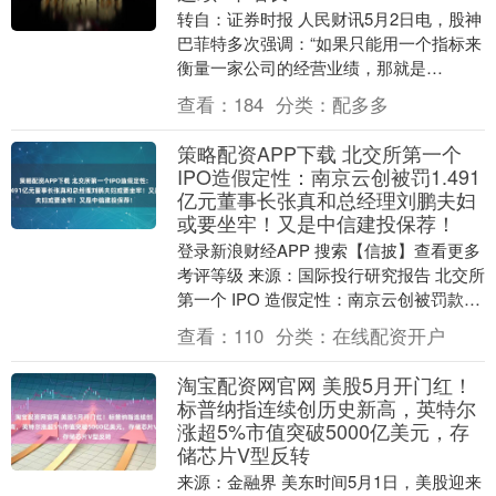
转自：证券时报 人民财讯5月2日电，股神
巴菲特多次强调：“如果只能用一个指标来
衡量一家公司的经营业绩，那就是
ROE（净资产收益率‌）。”在他看来，长期
查看：
184
分类：
配多多
股票投资的....
策略配资APP下载 北交所第一个
IPO造假定性：南京云创被罚1.491
亿元董事长张真和总经理刘鹏夫妇
或要坐牢！又是中信建投保荐！
登录新浪财经APP 搜索【信披】查看更多
考评等级 来源：国际投行研究报告 北交所
第一个 IPO 造假定性：南京云创被罚款
1.491亿元董事长（张真）和总经理（刘....
查看：
110
分类：
在线配资开户
淘宝配资网官网 美股5月开门红！
标普纳指连续创历史新高，英特尔
涨超5%市值突破5000亿美元，存
储芯片V型反转
来源：金融界 美东时间5月1日，美股迎来