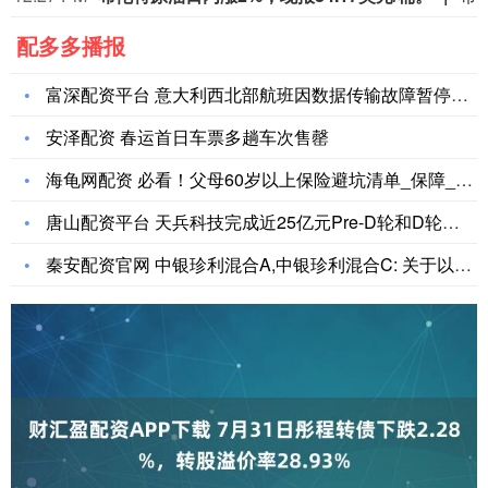
配多多播报
富深配资平台 意大利西北部航班因数据传输故障暂停起降
安泽配资 春运首日车票多趟车次售罄
海龟网配资 必看！父母60岁以上保险避坑清单_保障_保费_身
唐山配资平台 天兵科技完成近25亿元Pre-D轮和D轮融资
秦安配资官网 中银珍利混合A,中银珍利混合C: 关于以通讯方