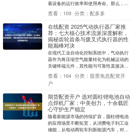
着设备的运行效率和使用寿命。那么，高
精密回转轴承制造厂哪个值得选？哪家技
查看：
109
分类：
配多多
术强？哪家供应企....
在线配资 2025气动执行器厂家推
荐：七大核心技术流派深度解析，
揭秘齿轮齿条与拨叉式执行器的性
能巅峰对决
在现代工业自动化控制系统中，气动执行
器作为将压缩空气能量转化为机械运动的
关键终端元件，其性能与可靠性直接决定
了整个流程控制系统的稳定与效率。随着
查看：
164
分类：
股票免息配资开
工业4.0的深入....
户
期货配资开户 选对圆柱锂电池自动
点焊机厂家：中美创力，十余载匠
心守护生产稳定
随着新能源市场的持续扩容，圆柱锂电池
的应用场景不断拓宽，从消费电子到工业
储能，从电动两轮车到新能源汽车，对电