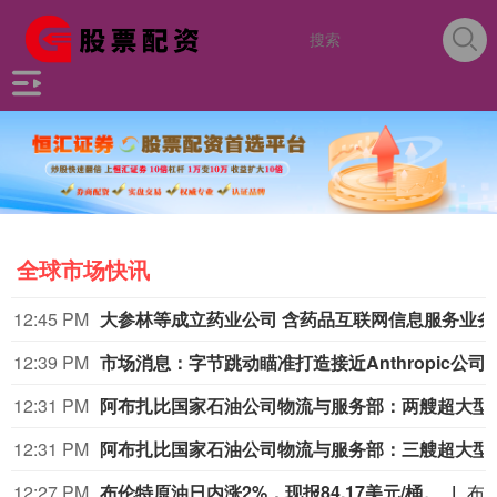
全球市场快讯
12:19 PM
布伦特原油突破84美元/桶，日内涨1.85%。
布伦特原油突破84美元/桶，日
12:13 PM
比特币下跌，受美联储降息希望降温影响
比特币在亚洲交易时段下跌。Novaque Research的分析师表示，对美联储降息的预期降温以及对美国通胀的持续担忧，继续拖累对加密资产的需求。与此同时，随着更多杠杆交易员押注长期收益，同时新增比特币供应进入市场，比特币可能面临更多抛售压力。Novaque补充说，如果价格未能上涨，这些交易员可能被迫去杠杆化，这可能会引发另一波抛售。比特币下跌0.2%，报64,253.50美元。
12:11 PM
机构：2026年AI服务器出货量增幅上调至近31%
12:07 PM
齐心集团中选长安汽车电子商城项目
据齐心集团消息，近日，齐心集团中选长安汽车电子商城项目。公司将依托一站式政企数字化采购服务平台，提供成熟完善的采购全流程配套服务，助力头部整车制造企业采购管理数智化升级。
12:07 PM
红利低波E