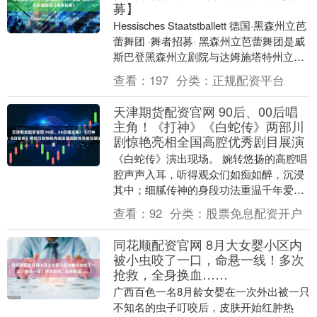
募】
Hessisches Staatstballett 德国·黑森州立芭
蕾舞团 ·舞者招募· 黑森州立芭蕾舞团是威
斯巴登黑森州立剧院与达姆施塔特州立剧
院的联合舞蹈团....
查看：
197
分类：
正规配资平台
天津期货配资官网 90后、00后唱
主角！《打神》《白蛇传》两部川
剧惊艳亮相全国高腔优秀剧目展演
《白蛇传》演出现场。 婉转悠扬的高腔唱
腔声声入耳，听得观众们如痴如醉，沉浸
其中；细腻传神的身段功法重温千年爱
恋，更是令人叹息不已……11月13日、14
查看：
92
分类：
股票免息配资开户
日，由文化....
同花顺配资官网 8月大女婴小区内
被小虫咬了一口，命悬一线！多次
抢救，全身换血……
广西百色一名8月龄女婴在一次外出被一只
不知名的虫子叮咬后，皮肤开始红肿热