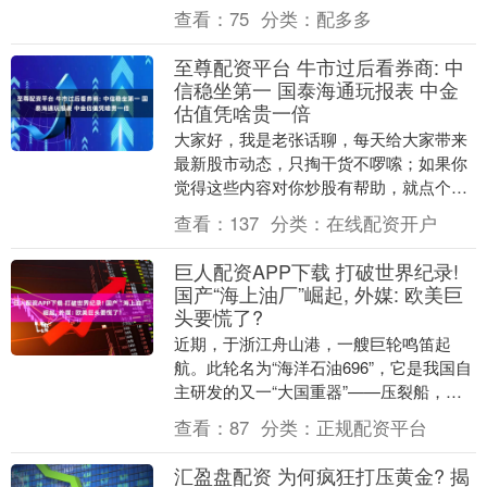
模庞大的煤化工产能和全球领先的新能源
查看：
75
分类：
配多多
产业而坐获渔翁....
至尊配资平台 牛市过后看券商: 中
信稳坐第一 国泰海通玩报表 中金
估值凭啥贵一倍
大家好，我是老张话聊，每天给大家带来
最新股市动态，只掏干货不啰嗦；如果你
觉得这些内容对你炒股有帮助，就点个关
注，感谢支持。 2026年开年至今，A股市
查看：
137
分类：
在线配资开户
场经历了一....
巨人配资APP下载 打破世界纪录!
国产“海上油厂”崛起, 外媒: 欧美巨
头要慌了?
近期，于浙江舟山港，一艘巨轮鸣笛起
航。此轮名为“海洋石油696”，它是我国自
主研发的又一“大国重器”——压裂船，具
备开采深海隐匿油气资源的能力。 这艘被
查看：
87
分类：
正规配资平台
誉为“海....
汇盈盘配资 为何疯狂打压黄金? 揭